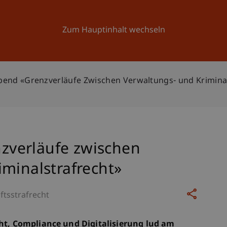
Forschung
Universität
Aktuelles
Zum Hauptinhalt wechseln
nd «Grenzverläufe Zwischen Verwaltungs- und Kriminal
verläufe zwischen
minalstrafrecht»
ftsstrafrecht
cht, Compliance und Digitalisierung lud am