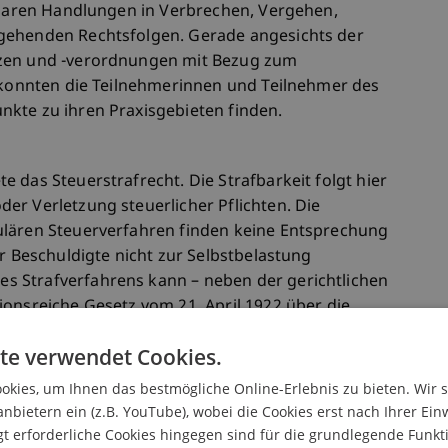
afbaren Handlungen in Verbrechen, Vergehen,
gehenden Rechtsfolgen. Gerade angesichts der
tzen und -verordnungen mit Bezug zum
n konnten die Teilnehmerinnen und Teilnehmer des
kte zu ihren Praxisgebieten finden.
 das Steuerstrafrecht. Die Strafbarkeit folgt hier
er Verletzung steuerlicher Pflichten. Die
ulären Steuerverfahren finden keine Entsprechung
er Beschuldigte nicht zur Selbstbelastung
 Strafverfahrens kann – neben der gerichtlichen
ionsreiche Gesetz vom 21. April 1922 über die
beachtlich sein, das Sonderbestimmungen zum
te verwendet Cookies.
kies, um Ihnen das bestmögliche Online-Erlebnis zu bieten. Wir 
anbietern ein (z.B. YouTube), wobei die Cookies erst nach Ihrer Ein
ruch mit Teilnehmenden von Behörden,
 erforderliche Cookies hingegen sind für die grundlegende Funkti