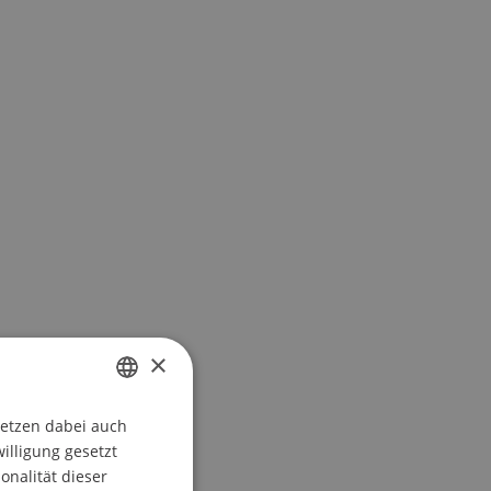
×
setzen dabei auch
GERMAN
willigung gesetzt
ENGLISH
onalität dieser