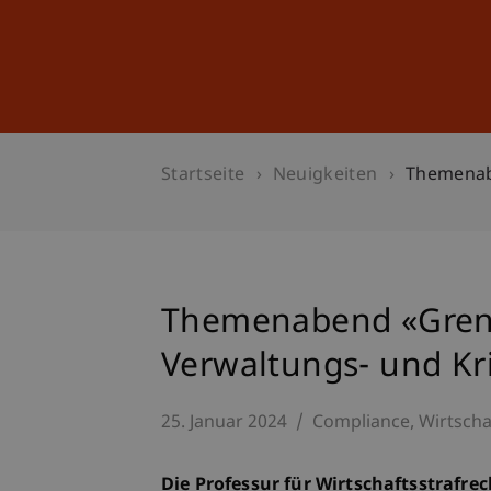
Studium
Weiterbildung
Startseite
Neuigkeiten
Themenabe
Themenabend «Grenz
Verwaltungs- und Kri
25. Januar 2024
Compliance
Wirtscha
Die Professur für Wirtschaftsstrafre