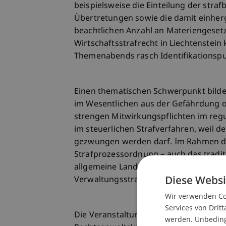
beispielsweise die Einteilung der str
Übertretungen sowie die damit einher
beachtlichen Anzahl an Materiengese
Wirtschaftsstrafrecht in Liechtenstei
Themenabends rasch Identifikationspun
Einen thematischen Schwerpunkt bildete
im Wesentlichen aus der Gefährdung od
strengen Mitwirkungspflichten im reg
im steuerlichen Strafverfahren, weil d
gezwungen werden darf. Im Rahmen des
Strafprozessordnung – auch das tradit
allgemeine Landesverwaltungspflege 
Diese Websi
Verwaltungsstrafverfahren enthält.
Wir verwenden Coo
Services von Dritt
Die Veranstaltung erhielt regen Zusp
werden. Unbedingt