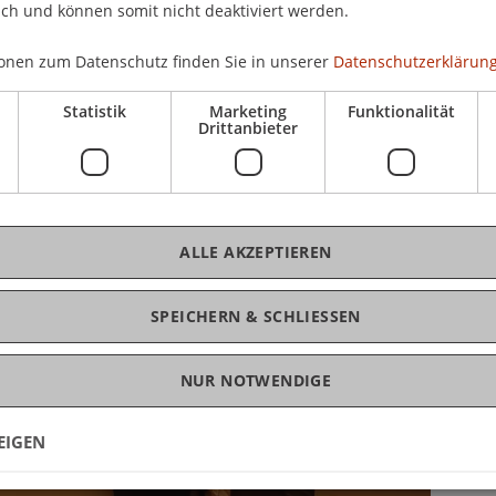
nzdienstleistungsunternehmen, was die hohe
ich und können somit nicht deaktiviert werden.
tum Liechtenstein noch einmal bestätigte. Der
h aus.
onen zum Datenschutz finden Sie in unserer
Datenschutzerklärung
Statistik
Marketing
Funktionalität
Drittanbieter
ALLE AKZEPTIEREN
SPEICHERN & SCHLIESSEN
NUR NOTWENDIGE
EIGEN