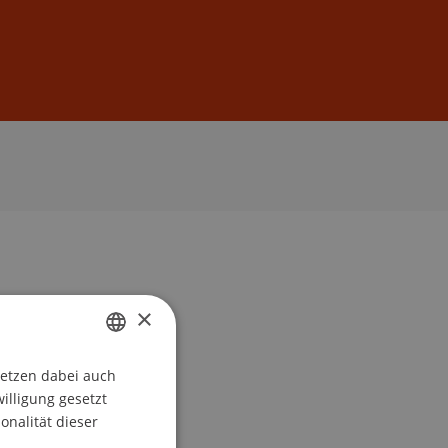
Anmelden
DE
EN
×
setzen dabei auch
GERMAN
willigung gesetzt
ENGLISH
onalität dieser