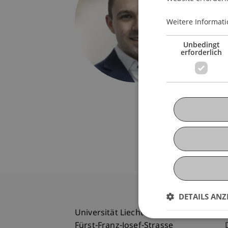
Univers
Fürst-F
Weitere Informati
9490 V
Liechte
Unbedingt
erforderlich
moritz.
DETAILS ANZ
Universität Liechtenstein
Fürst-Franz-Josef-Strasse