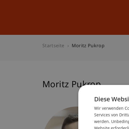
Studium
Weiterbildung
Startseite
Moritz Pukrop
Moritz Pukrop
Diese Websi
Wir verwenden Coo
Student
Services von Dritt
Finanz
werden. Unbedingt
Website erforderl