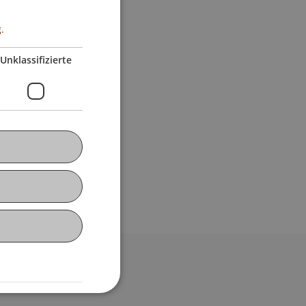
.
Unklassifizierte
bdomain-Verzeichnis