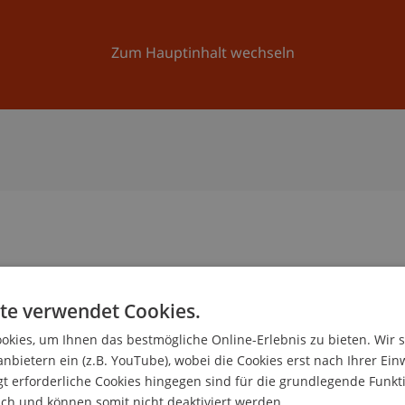
Forschung
Universität
Aktuelles
Zum Hauptinhalt wechseln
te verwendet Cookies.
kies, um Ihnen das bestmögliche Online-Erlebnis zu bieten. Wir 
ischer Mitarbeiter
anbietern ein (z.B. YouTube), wobei die Cookies erst nach Ihrer Ein
ökonomie
 erforderliche Cookies hingegen sind für die grundlegende Funkti
ich und können somit nicht deaktiviert werden.