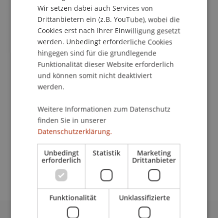
Wir setzen dabei auch Services von
Drittanbietern ein (z.B. YouTube), wobei die
Cookies erst nach Ihrer Einwilligung gesetzt
werden. Unbedingt erforderliche Cookies
Studiengangsbetreuerin
hingegen sind für die grundlegende
Studienservice
Funktionalität dieser Website erforderlich
und können somit nicht deaktiviert
Universität Liechtenstein
werden.
Fürst-Franz-Josef-Strasse
9490 Vaduz
Weitere Informationen zum Datenschutz
Liechtenstein
finden Sie in unserer
Datenschutzerklärung.
T. +423 265 11 93
melanie.frommelt@uni.li
Unbedingt
Statistik
Marketing
erforderlich
Drittanbieter
Funktionalität
Unklassifizierte