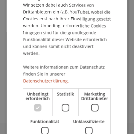
Wir setzen dabei auch Services von
Drittanbietern ein (z.B. YouTube), wobei die
Cookies erst nach Ihrer Einwilligung gesetzt
werden. Unbedingt erforderliche Cookies
Leiter Compliance
Leiter Prozessmanagement
hingegen sind für die grundlegende
Verwaltungsdirektor
Funktionalität dieser Website erforderlich
und können somit nicht deaktiviert
Universität Liechtenstein
werden.
Fürst-Franz-Josef-Strasse
9490 Vaduz
Weitere Informationen zum Datenschutz
Liechtenstein
finden Sie in unserer
Datenschutzerklärung.
T. +423 265 13 91
martin.haering@uni.li
Unbedingt
Statistik
Marketing
erforderlich
Drittanbieter
Funktionalität
Unklassifizierte