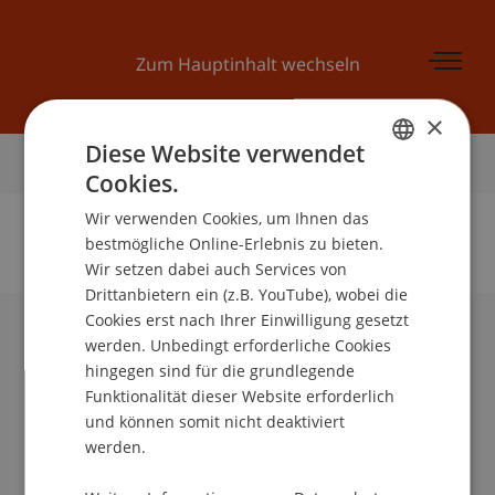
Zum Hauptinhalt wechseln
×
Diese Website verwendet
Startseite
Cookies.
GERMAN
Wir verwenden Cookies, um Ihnen das
ENGLISH
bestmögliche Online-Erlebnis zu bieten.
Wir setzen dabei auch Services von
Keine Daten zu dieser Person gefunden
Drittanbietern ein (z.B. YouTube), wobei die
Cookies erst nach Ihrer Einwilligung gesetzt
werden. Unbedingt erforderliche Cookies
Universität Liechtenstein
hingegen sind für die grundlegende
Fürst-Franz-Josef-Strasse
Funktionalität dieser Website erforderlich
9490 Vaduz
und können somit nicht deaktiviert
Liechtenstein
werden.
T +423 265 11 11
info@uni.li