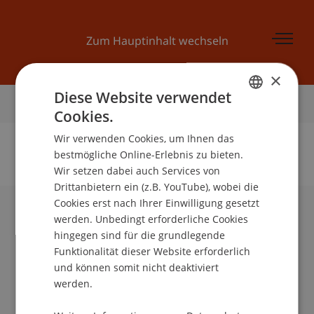
Zum Hauptinhalt wechseln
×
Diese Website verwendet
Startseite
Cookies.
GERMAN
Wir verwenden Cookies, um Ihnen das
ENGLISH
bestmögliche Online-Erlebnis zu bieten.
Wir setzen dabei auch Services von
Keine Daten zu dieser Person gefunden
Drittanbietern ein (z.B. YouTube), wobei die
Cookies erst nach Ihrer Einwilligung gesetzt
werden. Unbedingt erforderliche Cookies
Universität Liechtenstein
hingegen sind für die grundlegende
Fürst-Franz-Josef-Strasse
Funktionalität dieser Website erforderlich
9490 Vaduz
und können somit nicht deaktiviert
Liechtenstein
werden.
T +423 265 11 11
info@uni.li