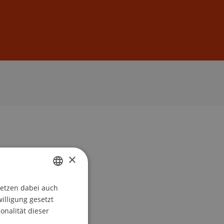
Anmelden
DE
EN
×
setzen dabei auch
GERMAN
willigung gesetzt
ENGLISH
onalität dieser