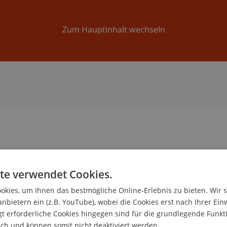
Forschung
Universität
Aktuelles
Zum Hauptinhalt wechseln
te verwendet Cookies.
kies, um Ihnen das bestmögliche Online-Erlebnis zu bieten. Wir 
ische Mitarbeiterin
anbietern ein (z.B. YouTube), wobei die Cookies erst nach Ihrer Ein
nd Finanzmarktrecht
 erforderliche Cookies hingegen sind für die grundlegende Funkti
ich und können somit nicht deaktiviert werden.