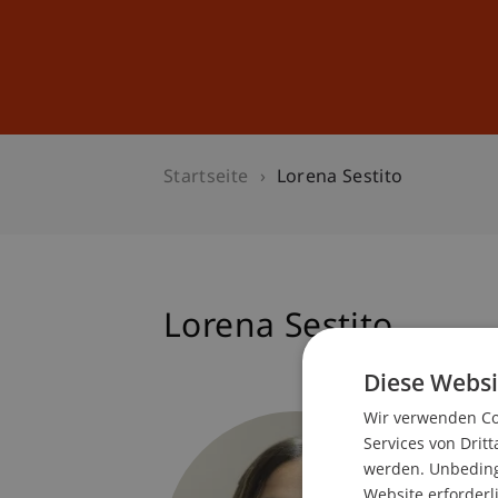
Studium
Weiterbildung
Startseite
Lorena Sestito
Lorena Sestito
Diese Websi
Wir verwenden Coo
Student
Services von Dritt
Bank- u
werden. Unbedingt
Website erforderl