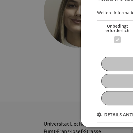
Univers
Fürst-F
Weitere Informati
9490 V
Liechte
Unbedingt
erforderlich
lorena.s
DETAILS ANZ
Universität Liechtenstein
Fürst-Franz-Josef-Strasse