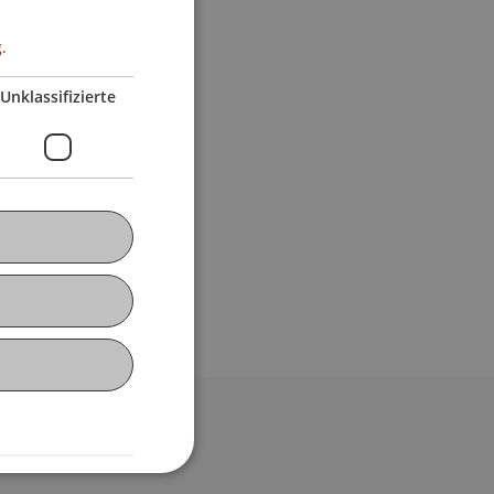
.
Unklassifizierte
bdomain-Verzeichnis