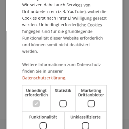
Wir setzen dabei auch Services von
Drittanbietern ein (z.B. YouTube), wobei die
Cookies erst nach Ihrer Einwilligung gesetzt
werden. Unbedingt erforderliche Cookies
Leiterin Reinigung
hingegen sind für die grundlegende
Facility Management
Funktionalität dieser Website erforderlich
und können somit nicht deaktiviert
Universität Liechtenstein
werden.
Fürst-Franz-Josef-Strasse
9490 Vaduz
Weitere Informationen zum Datenschutz
Liechtenstein
finden Sie in unserer
Datenschutzerklärung.
T. +423 265 12 33
leyla.yayla@uni.li
Unbedingt
Statistik
Marketing
erforderlich
Drittanbieter
Funktionalität
Unklassifizierte