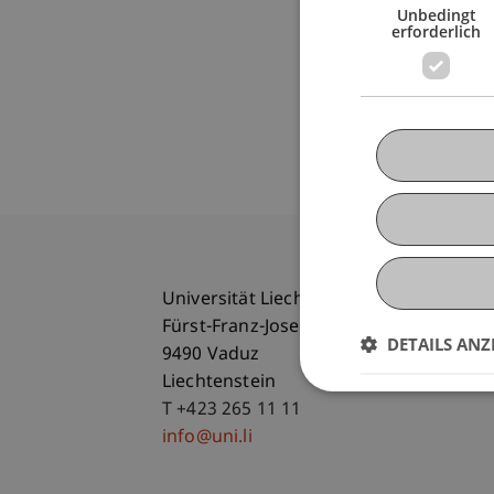
Unbedingt
erforderlich
Universität Liechtenstein
Fürst-Franz-Josef-Strasse
DETAILS ANZ
9490 Vaduz
Liechtenstein
T +423 265 11 11
info@uni.li