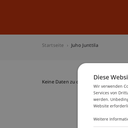
Studium
Weiterbildung
Startseite
Juho Junttila
Diese Websi
Keine Daten zu dieser Person gefunde
Wir verwenden Coo
Services von Dritt
werden. Unbedingt
Website erforderl
Weitere Informati