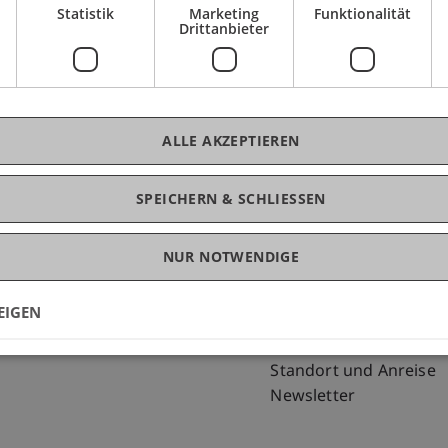
Statistik
Marketing
Funktionalität
Drittanbieter
ALLE AKZEPTIEREN
SPEICHERN & SCHLIESSEN
NUR NOTWENDIGE
Fußzeile Rechtliche Hinweise
Fußzeile Su
Rechtssammlung
my.uni.li
Datenschutzerklärung
Blog
EIGEN
Disclaimer
Personenverzeichnis
Impressum
Offene Stellen
Standort und Anreise
Newsletter