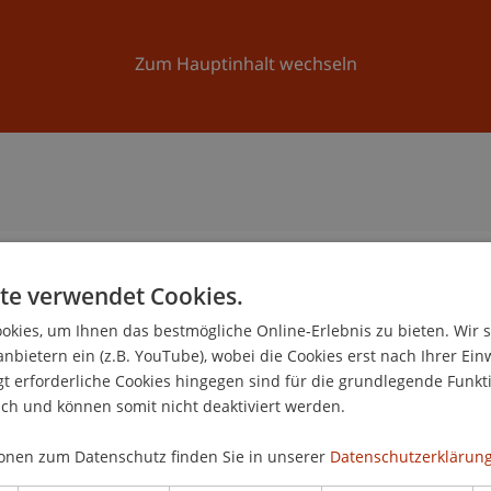
Forschung
Universität
Aktuelles
Zum Hauptinhalt wechseln
te verwendet Cookies.
n
kies, um Ihnen das bestmögliche Online-Erlebnis zu bieten. Wir 
anbietern ein (z.B. YouTube), wobei die Cookies erst nach Ihrer Ein
 erforderliche Cookies hingegen sind für die grundlegende Funkti
ich und können somit nicht deaktiviert werden.
onen zum Datenschutz finden Sie in unserer
Datenschutzerklärung