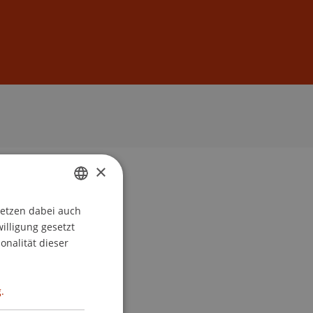
Anmelden
DE
EN
×
setzen dabei auch
GERMAN
willigung gesetzt
ENGLISH
onalität dieser
.