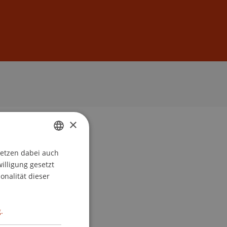
Anmelden
DE
EN
×
setzen dabei auch
GERMAN
willigung gesetzt
ENGLISH
onalität dieser
.