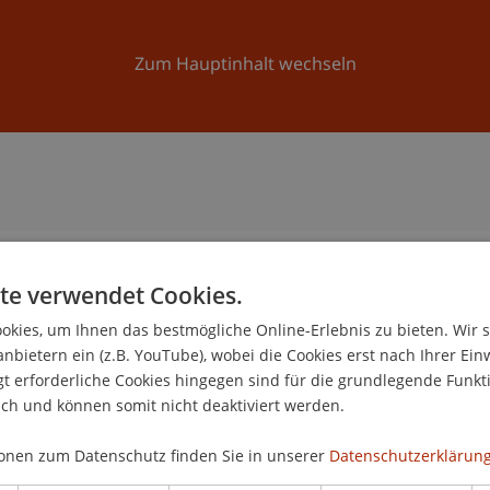
Forschung
Universität
Aktuelles
Zum Hauptinhalt wechseln
te verwendet Cookies.
n
kies, um Ihnen das bestmögliche Online-Erlebnis zu bieten. Wir 
anbietern ein (z.B. YouTube), wobei die Cookies erst nach Ihrer Ein
 erforderliche Cookies hingegen sind für die grundlegende Funkti
ich und können somit nicht deaktiviert werden.
onen zum Datenschutz finden Sie in unserer
Datenschutzerklärung