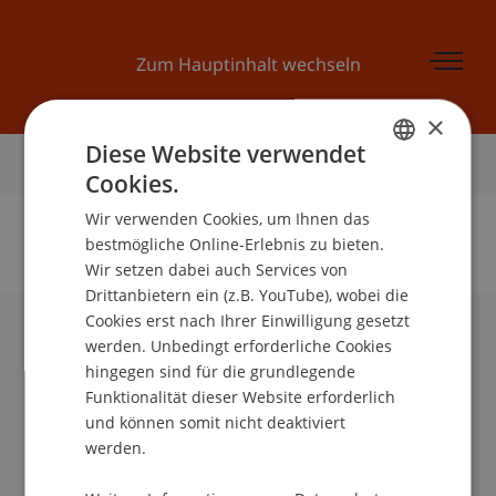
Zum Hauptinhalt wechseln
×
Diese Website verwendet
Startseite
Cookies.
GERMAN
Wir verwenden Cookies, um Ihnen das
ENGLISH
bestmögliche Online-Erlebnis zu bieten.
Wir setzen dabei auch Services von
Keine Daten zu dieser Person gefunden
Drittanbietern ein (z.B. YouTube), wobei die
Cookies erst nach Ihrer Einwilligung gesetzt
werden. Unbedingt erforderliche Cookies
Universität Liechtenstein
hingegen sind für die grundlegende
Fürst-Franz-Josef-Strasse
Funktionalität dieser Website erforderlich
9490 Vaduz
und können somit nicht deaktiviert
Liechtenstein
werden.
T +423 265 11 11
info@uni.li