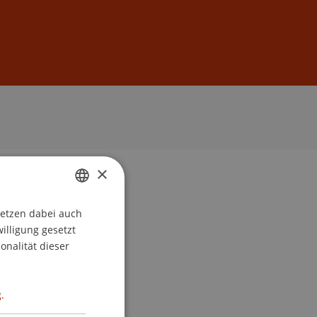
Anmelden
DE
EN
×
setzen dabei auch
GERMAN
willigung gesetzt
ENGLISH
onalität dieser
.