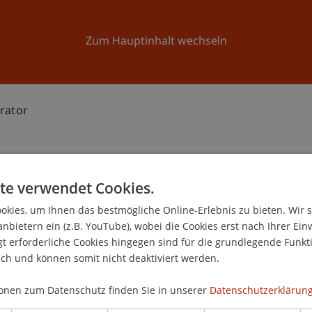
Forschung
Universität
Aktuelles
Zum Hauptinhalt wechseln
trator
te verwendet Cookies.
n
kies, um Ihnen das bestmögliche Online-Erlebnis zu bieten. Wir 
anbietern ein (z.B. YouTube), wobei die Cookies erst nach Ihrer Ein
 erforderliche Cookies hingegen sind für die grundlegende Funkti
ich und können somit nicht deaktiviert werden.
onen zum Datenschutz finden Sie in unserer
Datenschutzerklärung