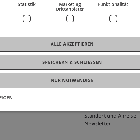
Statistik
Marketing
Funktionalität
Drittanbieter
ALLE AKZEPTIEREN
SPEICHERN & SCHLIESSEN
NUR NOTWENDIGE
Fußzeile Rechtliche Hinweise
Fußzeile Su
Rechtssammlung
my.uni.li
Datenschutzerklärung
Blog
EIGEN
Disclaimer
Personenverzeichnis
Impressum
Offene Stellen
Standort und Anreise
Newsletter