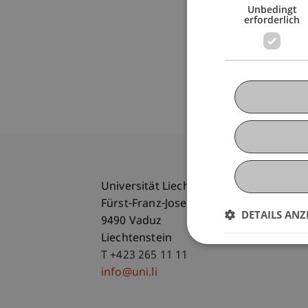
Unbedingt
erforderlich
Universität Liechtenstein
Fürst-Franz-Josef-Strasse
DETAILS ANZ
9490 Vaduz
Liechtenstein
T +423 265 11 11
info@uni.li