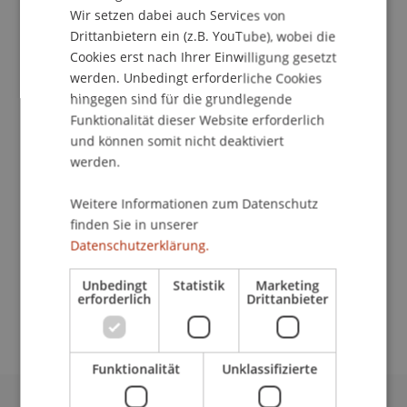
Wir setzen dabei auch Services von
Drittanbietern ein (z.B. YouTube), wobei die
Cookies erst nach Ihrer Einwilligung gesetzt
werden. Unbedingt erforderliche Cookies
Projektmanagerin
hingegen sind für die grundlegende
Kommunikation und Marketing
Funktionalität dieser Website erforderlich
und können somit nicht deaktiviert
Universität Liechtenstein
werden.
Fürst-Franz-Josef-Strasse
9490 Vaduz
Weitere Informationen zum Datenschutz
Liechtenstein
finden Sie in unserer
Datenschutzerklärung.
T. +423 265 12 69
gianessa.rattazzi@uni.li
Unbedingt
Statistik
Marketing
erforderlich
Drittanbieter
Funktionalität
Unklassifizierte