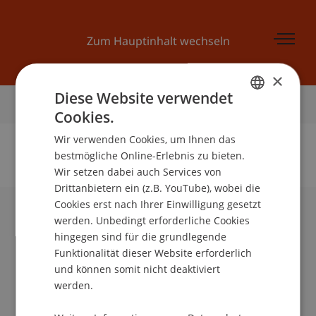
Zum Hauptinhalt wechseln
×
Diese Website verwendet
Startseite
Cookies.
GERMAN
Wir verwenden Cookies, um Ihnen das
ENGLISH
bestmögliche Online-Erlebnis zu bieten.
Wir setzen dabei auch Services von
Keine Daten zu dieser Person gefunden
Drittanbietern ein (z.B. YouTube), wobei die
Cookies erst nach Ihrer Einwilligung gesetzt
werden. Unbedingt erforderliche Cookies
Universität Liechtenstein
hingegen sind für die grundlegende
Fürst-Franz-Josef-Strasse
Funktionalität dieser Website erforderlich
9490 Vaduz
und können somit nicht deaktiviert
Liechtenstein
werden.
T +423 265 11 11
info@uni.li