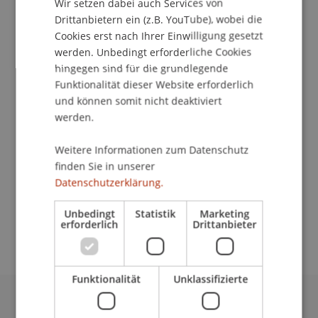
Wir setzen dabei auch Services von
Drittanbietern ein (z.B. YouTube), wobei die
Cookies erst nach Ihrer Einwilligung gesetzt
werden. Unbedingt erforderliche Cookies
Studentischer Mitarbeiter
hingegen sind für die grundlegende
Earth Hub
Funktionalität dieser Website erforderlich
und können somit nicht deaktiviert
Universität Liechtenstein
werden.
Fürst-Franz-Josef-Strasse
Weitere Informationen zum Datenschutz
9490 Vaduz
finden Sie in unserer
Liechtenstein
Datenschutzerklärung.
fatih.tuereci@uni.li
Unbedingt
Statistik
Marketing
erforderlich
Drittanbieter
Funktionalität
Unklassifizierte
Universität Liechtenstein