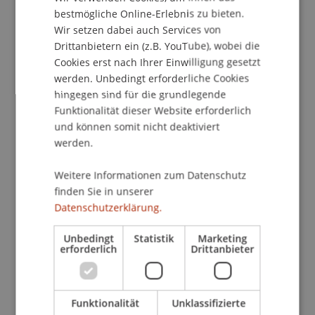
ENGLISH
bestmögliche Online-Erlebnis zu bieten.
Wir setzen dabei auch Services von
Drittanbietern ein (z.B. YouTube), wobei die
Cookies erst nach Ihrer Einwilligung gesetzt
Leiterin
werden. Unbedingt erforderliche Cookies
Qualität und Akkreditierung
hingegen sind für die grundlegende
Leiterin
Funktionalität dieser Website erforderlich
Forschungsförderung
und können somit nicht deaktiviert
werden.
Universität Liechtenstein
Fürst-Franz-Josef-Strasse
Weitere Informationen zum Datenschutz
9490 Vaduz
finden Sie in unserer
Liechtenstein
Datenschutzerklärung.
T. +423 265 11 65
Unbedingt
Statistik
Marketing
erforderlich
Drittanbieter
eva.frommelt@uni.li
Funktionalität
Unklassifizierte