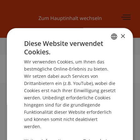
Zum Hauptinhalt wechseln
×
Diese Website verwendet
Startseite
Cookies.
GERMAN
Wir verwenden Cookies, um Ihnen das
ENGLISH
bestmögliche Online-Erlebnis zu bieten.
Wir setzen dabei auch Services von
Keine Daten zu dieser Person gefunden
Drittanbietern ein (z.B. YouTube), wobei die
Cookies erst nach Ihrer Einwilligung gesetzt
werden. Unbedingt erforderliche Cookies
Universität Liechtenstein
hingegen sind für die grundlegende
Fürst-Franz-Josef-Strasse
Funktionalität dieser Website erforderlich
9490 Vaduz
und können somit nicht deaktiviert
Liechtenstein
werden.
T +423 265 11 11
info@uni.li