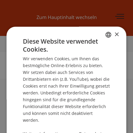
Zum Hauptinhalt wechseln
×
Diese Website verwendet
Startseite
Cookies.
GERMAN
Wir verwenden Cookies, um Ihnen das
ENGLISH
bestmögliche Online-Erlebnis zu bieten.
Wir setzen dabei auch Services von
Keine Daten zu dieser Person gefunden
Drittanbietern ein (z.B. YouTube), wobei die
Cookies erst nach Ihrer Einwilligung gesetzt
werden. Unbedingt erforderliche Cookies
Universität Liechtenstein
hingegen sind für die grundlegende
Fürst-Franz-Josef-Strasse
Funktionalität dieser Website erforderlich
9490 Vaduz
und können somit nicht deaktiviert
Liechtenstein
werden.
T +423 265 11 11
info@uni.li