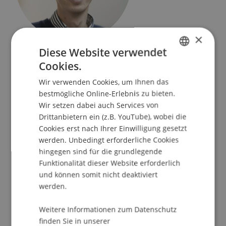
×
Praxisdozent
Diese Website verwendet
Nachhaltiges Bauen
Cookies.
GERMAN
Wir verwenden Cookies, um Ihnen das
Universität Liechtenstein
ENGLISH
bestmögliche Online-Erlebnis zu bieten.
Fürst-Franz-Josef-Strasse
Wir setzen dabei auch Services von
9490 Vaduz
Drittanbietern ein (z.B. YouTube), wobei die
Liechtenstein
Cookies erst nach Ihrer Einwilligung gesetzt
werden. Unbedingt erforderliche Cookies
T. +423 265 13 82
hingegen sind für die grundlegende
david.kloeg@uni.li
Funktionalität dieser Website erforderlich
und können somit nicht deaktiviert
werden.
Profil
Lehre
Weitere Informationen zum Datenschutz
finden Sie in unserer