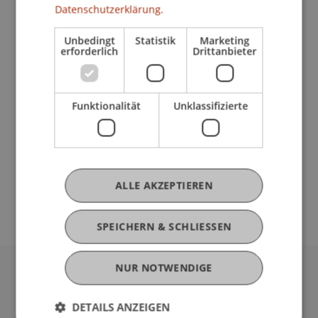
Datenschutzerklärung.
Ausbildung
Unbedingt
Statistik
Marketing
erforderlich
Drittanbieter
Werdegang
Funktionalität
Unklassifizierte
Auslandsaufenthalte
ALLE AKZEPTIEREN
SPEICHERN & SCHLIESSEN
NUR NOTWENDIGE
Universität Liechtenstein
Fürst-Franz-Josef-Strasse
DETAILS ANZEIGEN