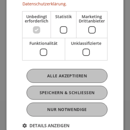
Datenschutzerklärung.
Derzeitige Tätigkeit
Unbedingt
Statistik
Marketing
erforderlich
Drittanbieter
Ausbildung
Funktionalität
Unklassifizierte
Werdegang
ALLE AKZEPTIEREN
SPEICHERN & SCHLIESSEN
NUR NOTWENDIGE
Universität Liechtenstein
Fürst-Franz-Josef-Strasse
DETAILS ANZEIGEN