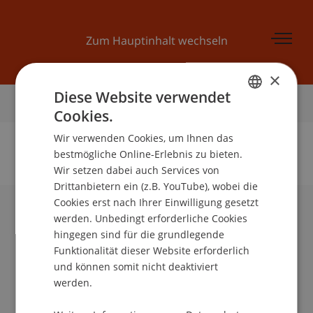
Zum Hauptinhalt wechseln
×
Diese Website verwendet
Startseite
Cookies.
GERMAN
Wir verwenden Cookies, um Ihnen das
ENGLISH
bestmögliche Online-Erlebnis zu bieten.
Wir setzen dabei auch Services von
Keine Daten zu dieser Person gefunden
Drittanbietern ein (z.B. YouTube), wobei die
Cookies erst nach Ihrer Einwilligung gesetzt
werden. Unbedingt erforderliche Cookies
Universität Liechtenstein
hingegen sind für die grundlegende
Fürst-Franz-Josef-Strasse
Funktionalität dieser Website erforderlich
9490 Vaduz
und können somit nicht deaktiviert
Liechtenstein
werden.
T +423 265 11 11
info@uni.li