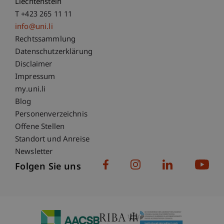
Liechtenstein
T +423 265 11 11
info@uni.li
Fußzeile Rechtliche Hinweise
Rechtssammlung
Datenschutzerklärung
Disclaimer
Impressum
Fußzeile Subdomain-Verzeichnis
my.uni.li
Blog
Personenverzeichnis
Offene Stellen
Standort und Anreise
Newsletter
Folgen Sie uns