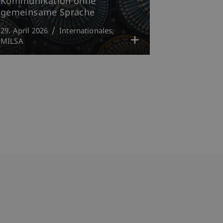
Kommunikation ohne
gemeinsame Sprache
29. April 2026
Internationales
MILSA
bdomain-Verzeichnis