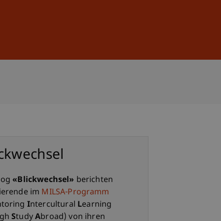
Anmelden
DE
EN
ickwechsel
log
«Blickwechsel»
berichten
ierende im
MILSA-Programm
ntoring
I
ntercultural
L
earning
ugh
S
tudy
A
broad) von ihren