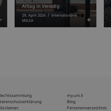
Alltag in Venedig
29. April 2026
Internationales
MILSA
Fußzeile Rechtliche Hinweise
Fußzeile Su
Rechtssammlung
my.uni.li
Datenschutzerklärung
Blog
Disclaimer
Personenverzeichnis