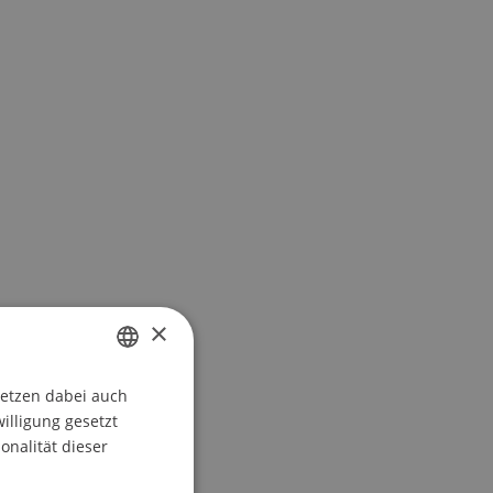
×
setzen dabei auch
GERMAN
willigung gesetzt
ENGLISH
onalität dieser