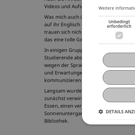
Videos und Aufsätzen.
Weitere Informati
Was mich auch überrascht hat, war, wi
Unbedingt
auf ihr Englisch sind. Viele entschuldig
erforderlich
trauen sich nicht, mit uns zu sprechen.
das eine tolle Gelegenheit für alle, zu 
In einigen Gruppenprojekten mischt die
Studierende absichtlich. Die grösste H
wegen der Sprache, sondern auch weg
und Erwartungen. Mit der Zeit lernt ma
kommunizieren und flexibler zu arbeit
Langsam wurden die ungewohnten Dinge
zunächst verwirrend erschienen, wurde
Essen, einen versteckten Souvenirlade
DETAILS ANZ
Sonnenuntergang beobachten kann, un
Bibliothek.