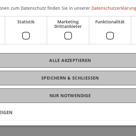
onen zum Datenschutz finden Sie in unserer
Datenschutzerklärung
e unsicher viele chinesische Studierende in Bezug
Statistik
Marketing
Funktionalität
en sich sofort für ihr „schlechtes Englisch” und
Drittanbieter
 Das ist ein bisschen schade, denn eigentlich wäre
üben.
 Universität chinesische und internationale
erausforderung ist die Koordination. Nicht nur
ALLE AKZEPTIEREN
en unterschiedlicher Arbeitsweisen, Programme
n, sich anzupassen, auf unterschiedliche Weise zu
SPEICHERN & SCHLIESSEN
en.
 Teil meiner täglichen Routine. Wege, die mir
NUR NOTWENDIGE
n mir vertraut. Ich fand Orte mit wirklich gutem
n, eine Dachterrasse, von der aus man den
EIGEN
d meinen Lieblingsplatz zum Lernen in der