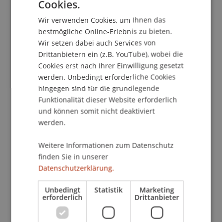
Cookies.
GERMAN
Wir verwenden Cookies, um Ihnen das
ENGLISH
Ich bin wieder ich selbst geworden – und
bestmögliche Online-Erlebnis zu bieten.
gleichzeitig eine neue, offenere Version von mir.
Wir setzen dabei auch Services von
Drittanbietern ein (z.B. YouTube), wobei die
Ich glaube, ich werde ein Stück Australien
Cookies erst nach Ihrer Einwilligung gesetzt
mitnehmen, selbst wenn ich wieder nach Hause
werden. Unbedingt erforderliche Cookies
gehe. Vielleicht wird sich Tirol dann ein wenig
hingegen sind für die grundlegende
anders anfühlen – immer noch vertraut, aber
Funktionalität dieser Website erforderlich
durch andere Augen gesehen.
und können somit nicht deaktiviert
werden.
Ich bin überrascht, wie sehr sich meine
Weitere Informationen zum Datenschutz
Perspektive verändert hat. Als ich angekommen
finden Sie in unserer
bin, habe ich oft nach dem gesucht, was sich hier
Datenschutzerklärung.
wie Zuhause anfühlt, nach dem, was wir
gemeinsam haben. Doch durch den Kontakt mit
Unbedingt
Statistik
Marketing
erforderlich
Drittanbieter
verschiedenen Kulturen merkt man, wie wenig
wir eigentlich gemeinsam haben – und trotzdem