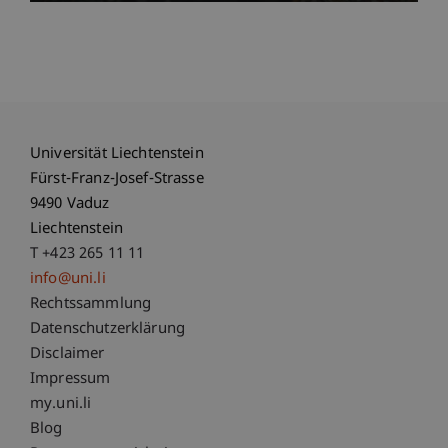
Universität Liechtenstein
Fürst-Franz-Josef-Strasse
9490 Vaduz
Liechtenstein
T +423 265 11 11
info@uni.li
Fußzeile Rechtliche Hinweise
Rechtssammlung
Datenschutzerklärung
Disclaimer
Impressum
Fußzeile Subdomain-Verzeichnis
my.uni.li
Blog