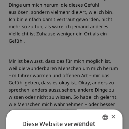
Dinge um mich herum, die dieses Gefühl
auslösen, sondern vielmehr die Art, wie ich bin.
Ich bin einfach damit vertraut geworden, nicht
mehr so zu tun, als wäre ich jemand anderes.
Vielleicht ist Zuhause weniger ein Ort als ein
Gefühl.
Mir ist bewusst, dass das für mich möglich ist,
weil die wunderbaren Menschen um mich herum
– mit ihrer warmen und offenen Art – mir das
Gefühl geben, dass es okay ist. Okay, anders zu
sprechen, anders auszusehen, andere Dinge zu
wissen oder nicht zu wissen. So habe ich gelernt,
wie Menschen mich wahrnehmen – oder besser
gesagt, wie sie mich nicht beurteilen, sondern
×
einfach akzeptieren. Und das hat mich gelehrt,
Diese Website verwendet
dasselbe zu tun.