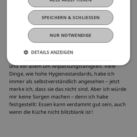
Formalitäten gewöhnt ist. Aber wenn man
darüber nachdenkt, machen die Unterschiede
SPEICHERN & SCHLIESSEN
Sinn – denn Ho-Chi-Minh-Stadt ist eine sehr junge
Stadt, in der alles gleichzeitig passiert. Da ist es
NUR NOTWENDIGE
logisch, dass auch beim Essen Effizienz und
Tempo eine grosse Rolle spielen. Ich habe hier
gelernt, dass es beim Essen nicht nur um das
DETAILS ANZEIGEN
Essen selbst geht, sondern auch um Vertrauen
und vor allem um Anpassungsfähigkeit. Viele
Dinge, wie hohe Hygienestandards, habe ich
immer als selbstverständlich angesehen – jetzt
merke ich, dass sie das nicht sind. Aber ich würde
mir keine Sorgen machen – denn ich habe
festgestellt: Essen kann verdammt gut sein, auch
wenn die Küche nicht blitzblank ist!