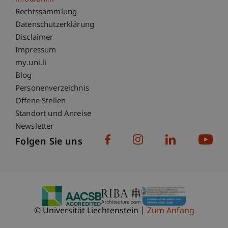
Fußzeile Rechtliche Hinweise
Rechtssammlung
Datenschutzerklärung
Disclaimer
Impressum
Fußzeile Subdomain-Verzeichnis
my.uni.li
Blog
Personenverzeichnis
Offene Stellen
Standort und Anreise
Newsletter
Folgen Sie uns
© Universität Liechtenstein
Zum Anfang