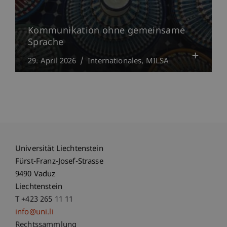
Kommunikation ohne gemeinsame
Sprache
29. April 2026
Internationales
MILSA
Universität Liechtenstein
Fürst-Franz-Josef-Strasse
9490 Vaduz
Liechtenstein
T +423 265 11 11
info@uni.li
Fußzeile Rechtliche Hinweise
Rechtssammlung