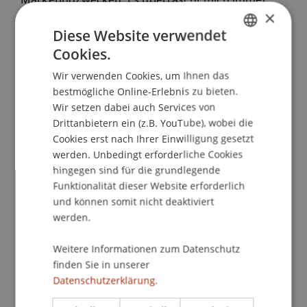
Marketingzwecken. Es überrascht mich immer
×
noch positiv, unseren kulturellen Einfluss
Diese Website verwendet
weltweit beobachten zu können. Zudem habe ich
Cookies.
erkannt, dass die Liechtensteiner mit
GERMAN
schweizerischer und österreichischer Kultur
Wir verwenden Cookies, um Ihnen das
ENGLISH
vertraut sind. Die Lage des Landes zwischen der
bestmögliche Online-Erlebnis zu bieten.
Schweiz und Österreich bringt natürlich eine
Wir setzen dabei auch Services von
Mischung von Einflüssen mit sich, die ich
Drittanbietern ein (z.B. YouTube), wobei die
wahrnehmen konnte.
Cookies erst nach Ihrer Einwilligung gesetzt
werden. Unbedingt erforderliche Cookies
hingegen sind für die grundlegende
Auch bei den Arbeitszeiten musste ich mich
Funktionalität dieser Website erforderlich
und können somit nicht deaktiviert
anpassen. In Paris bedeuteten die langen
werden.
Öffnungszeiten Bequemlichkeit im Kontext eines
intensiven und schnellen Lebens. In Liechtenstein
Weitere Informationen zum Datenschutz
hingegen schliessen manche Geschäfte samstags
finden Sie in unserer
bereits gegen 16:00–17:00 Uhr, und Geschäfte
Datenschutzerklärung.
sowie Büros folgen festen Öffnungszeiten,
typischerweise von 8:00 oder 9:00 Uhr bis 17:30