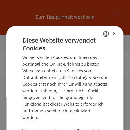
Zum Hauptinhalt wechseln
×
Diese Website verwendet
Startseite
Cookies.
GERMAN
Wir verwenden Cookies, um Ihnen das
ENGLISH
bestmögliche Online-Erlebnis zu bieten.
Wir setzen dabei auch Services von
Keine Daten zu dieser Person gefunden
Drittanbietern ein (z.B. YouTube), wobei die
Cookies erst nach Ihrer Einwilligung gesetzt
werden. Unbedingt erforderliche Cookies
Universität Liechtenstein
hingegen sind für die grundlegende
Fürst-Franz-Josef-Strasse
Funktionalität dieser Website erforderlich
9490 Vaduz
und können somit nicht deaktiviert
Liechtenstein
werden.
T +423 265 11 11
info@uni.li