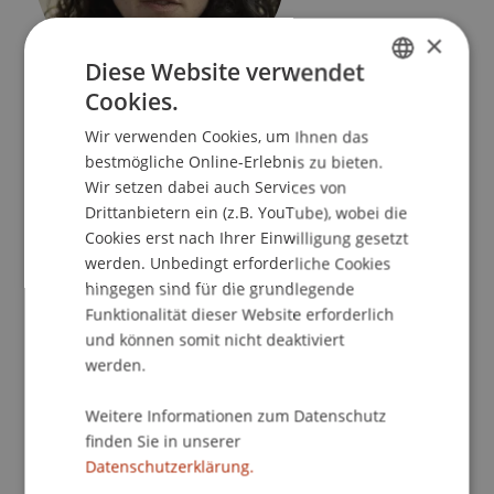
×
Diese Website verwendet
Cookies.
Praxisdozentin
GERMAN
Bauerbe und Upcycling
Wir verwenden Cookies, um Ihnen das
ENGLISH
bestmögliche Online-Erlebnis zu bieten.
Universität Liechtenstein
Wir setzen dabei auch Services von
Fürst-Franz-Josef-Strasse
Drittanbietern ein (z.B. YouTube), wobei die
9490 Vaduz
Cookies erst nach Ihrer Einwilligung gesetzt
Liechtenstein
werden. Unbedingt erforderliche Cookies
hingegen sind für die grundlegende
T. +423 265 1169
Funktionalität dieser Website erforderlich
und können somit nicht deaktiviert
barbara.ruech@uni.li
werden.
Weitere Informationen zum Datenschutz
finden Sie in unserer
Lehre
Datenschutzerklärung.