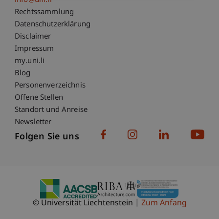
info@uni.li
Fußzeile Rechtliche Hinweise
Rechtssammlung
Datenschutzerklärung
Disclaimer
Impressum
Fußzeile Subdomain-Verzeichnis
my.uni.li
Blog
Personenverzeichnis
Offene Stellen
Standort und Anreise
Newsletter
Folgen Sie uns
© Universität Liechtenstein
Zum Anfang