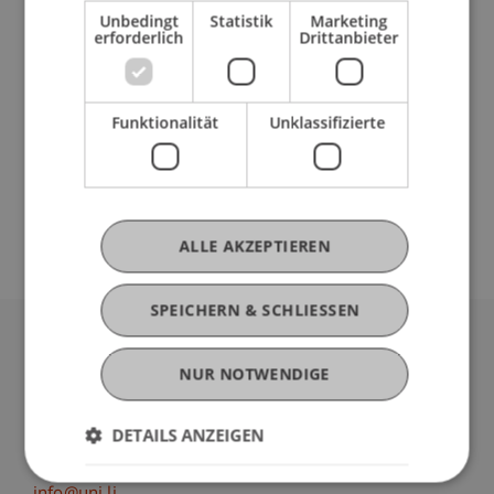
Unbedingt
Statistik
Marketing
erforderlich
Drittanbieter
Geplant für SS 26
Grundlagenstudio: Entwerfen im kulturellen
Kontext - InterAktionen
(Modul/LV/Prüfung)
Funktionalität
Unklassifizierte
Grundlagenstudio: Entwerfen im kulturellen
Kontext - InterAktionen
(Projekt)
Alessi
Ruech
ALLE AKZEPTIEREN
SPEICHERN & SCHLIESSEN
Universität Liechtenstein
NUR NOTWENDIGE
Fürst-Franz-Josef-Strasse
9490 Vaduz
DETAILS ANZEIGEN
Liechtenstein
T +423 265 11 11