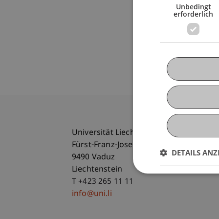
Unbedingt
erforderlich
Universität Liechtenstein
Fürst-Franz-Josef-Strasse
DETAILS ANZ
9490 Vaduz
Liechtenstein
T +423 265 11 11
info@uni.li