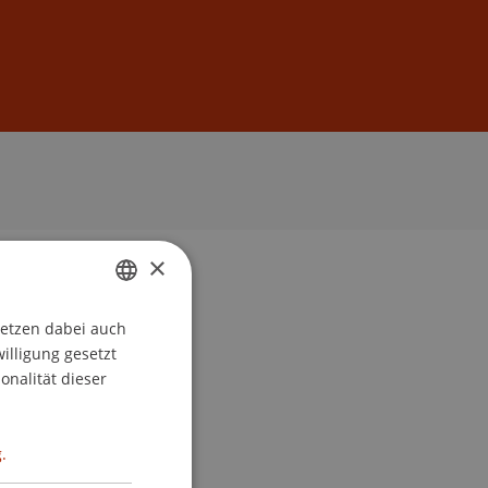
Anmelden
DE
EN
×
setzen dabei auch
GERMAN
willigung gesetzt
ENGLISH
onalität dieser
.