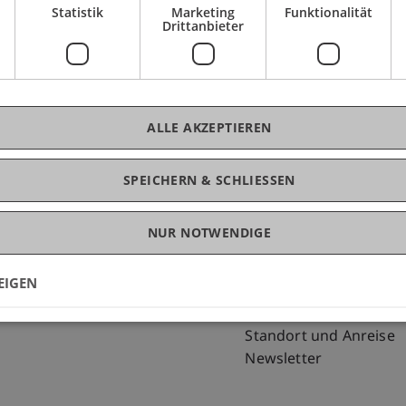
Statistik
Marketing
Funktionalität
Drittanbieter
ALLE AKZEPTIEREN
SPEICHERN & SCHLIESSEN
NUR NOTWENDIGE
Fußzeile Rechtliche Hinweise
Fußzeile Su
Rechtssammlung
my.uni.li
Datenschutzerklärung
Blog
EIGEN
Disclaimer
Personenverzeichnis
Impressum
Offene Stellen
Standort und Anreise
Newsletter