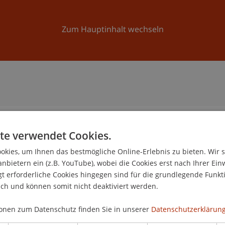
Forschung
Universität
Aktuelles
Zum Hauptinhalt wechseln
te verwendet Cookies.
n
kies, um Ihnen das bestmögliche Online-Erlebnis zu bieten. Wir 
anbietern ein (z.B. YouTube), wobei die Cookies erst nach Ihrer Ein
 erforderliche Cookies hingegen sind für die grundlegende Funkti
ich und können somit nicht deaktiviert werden.
onen zum Datenschutz finden Sie in unserer
Datenschutzerklärung