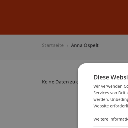
Studium
Weiterbildung
Startseite
Anna Ospelt
Diese Websi
Keine Daten zu dieser Person gefunde
Wir verwenden Coo
Services von Dritt
werden. Unbedingt
Website erforderl
Weitere Informati