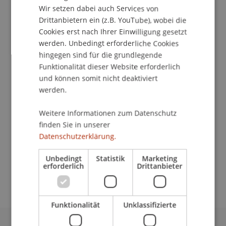
Wir setzen dabei auch Services von
Drittanbietern ein (z.B. YouTube), wobei die
Cookies erst nach Ihrer Einwilligung gesetzt
werden. Unbedingt erforderliche Cookies
Studiengangsbetreuerin
hingegen sind für die grundlegende
Studienservice
Funktionalität dieser Website erforderlich
und können somit nicht deaktiviert
Universität Liechtenstein
werden.
Fürst-Franz-Josef-Strasse
9490 Vaduz
Weitere Informationen zum Datenschutz
Liechtenstein
finden Sie in unserer
Datenschutzerklärung.
T. +423 265 11 95
anica.hofstetter@uni.li
Unbedingt
Statistik
Marketing
erforderlich
Drittanbieter
Funktionalität
Unklassifizierte