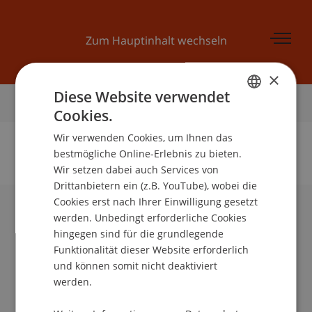
Zum Hauptinhalt wechseln
×
Diese Website verwendet
Startseite
Cookies.
GERMAN
Wir verwenden Cookies, um Ihnen das
ENGLISH
bestmögliche Online-Erlebnis zu bieten.
Wir setzen dabei auch Services von
Keine Daten zu dieser Person gefunden
Drittanbietern ein (z.B. YouTube), wobei die
Cookies erst nach Ihrer Einwilligung gesetzt
werden. Unbedingt erforderliche Cookies
Universität Liechtenstein
hingegen sind für die grundlegende
Fürst-Franz-Josef-Strasse
Funktionalität dieser Website erforderlich
9490 Vaduz
und können somit nicht deaktiviert
Liechtenstein
werden.
T +423 265 11 11
info@uni.li