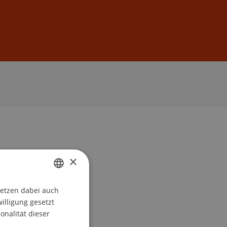
Anmelden
DE
EN
×
setzen dabei auch
GERMAN
willigung gesetzt
ENGLISH
onalität dieser