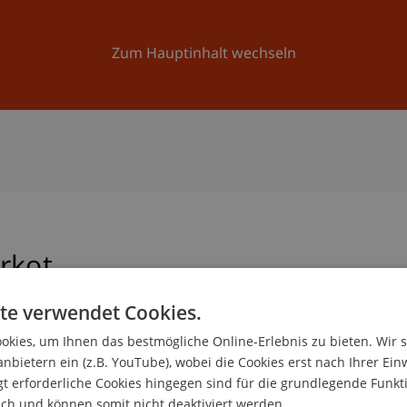
Forschung
Universität
Aktuelles
Zum Hauptinhalt wechseln
rkot
te verwendet Cookies.
kies, um Ihnen das bestmögliche Online-Erlebnis zu bieten. Wir 
anbietern ein (z.B. YouTube), wobei die Cookies erst nach Ihrer Ein
- und Rechnungswesen
 erforderliche Cookies hingegen sind für die grundlegende Funkti
ich und können somit nicht deaktiviert werden.