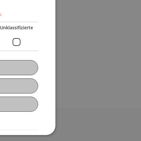
.
Unklassifizierte
bdomain-Verzeichnis