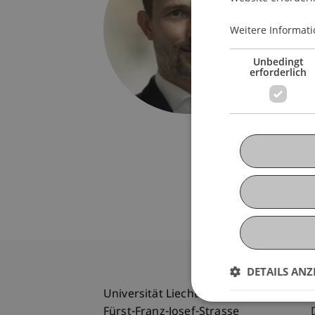
Univers
Fürst-F
Weitere Informati
9490 V
Liechte
Unbedingt
erforderlich
T. +423
alexand
DETAILS ANZ
Universität Liechtenstein
Fürst-Franz-Josef-Strasse