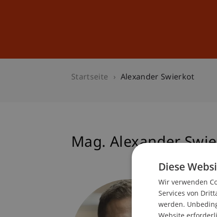
Studium
Weiterbildung
Startseite
Alexander Swierkot
Mag. Alexander Swie
Diese Websi
Wir verwenden Coo
Leiter
Services von Dritt
Finanz
werden. Unbedingt
Website erforderl