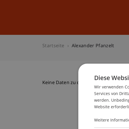
Studium
Weiterbildung
Startseite
Alexander Pfanzelt
Diese Websi
Keine Daten zu dieser Person gefunde
Wir verwenden Coo
Services von Dritt
werden. Unbedingt
Website erforderl
Weitere Informati