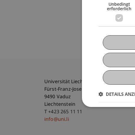
Unbedingt
erforderlich
Universität Liechtenstein
Fürst-Franz-Josef-Strasse
DETAILS ANZ
9490 Vaduz
Liechtenstein
T +423 265 11 11
info@uni.li