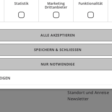
Statistik
Marketing
Funktionalität
Drittanbieter
ALLE AKZEPTIEREN
SPEICHERN & SCHLIESSEN
NUR NOTWENDIGE
Fußzeile Rechtliche Hinweise
Fußzeile Su
Rechtssammlung
my.uni.li
Datenschutzerklärung
Blog
EIGEN
Disclaimer
Personenverzeichnis
Impressum
Offene Stellen
Standort und Anreise
Newsletter