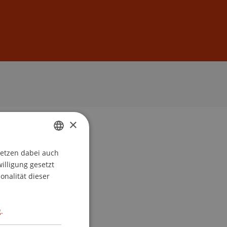
Anmelden
DE
EN
×
setzen dabei auch
GERMAN
willigung gesetzt
ENGLISH
onalität dieser
.