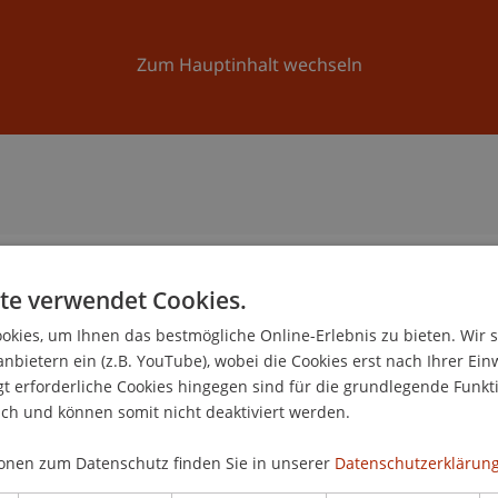
Forschung
Universität
Aktuelles
Zum Hauptinhalt wechseln
te verwendet Cookies.
n
kies, um Ihnen das bestmögliche Online-Erlebnis zu bieten. Wir 
anbietern ein (z.B. YouTube), wobei die Cookies erst nach Ihrer Ein
 erforderliche Cookies hingegen sind für die grundlegende Funkti
ich und können somit nicht deaktiviert werden.
onen zum Datenschutz finden Sie in unserer
Datenschutzerklärung