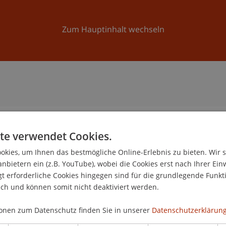
Forschung
Universität
Aktuelles
Zum Hauptinhalt wechseln
te verwendet Cookies.
n
kies, um Ihnen das bestmögliche Online-Erlebnis zu bieten. Wir 
anbietern ein (z.B. YouTube), wobei die Cookies erst nach Ihrer Ein
 erforderliche Cookies hingegen sind für die grundlegende Funkti
ich und können somit nicht deaktiviert werden.
onen zum Datenschutz finden Sie in unserer
Datenschutzerklärung