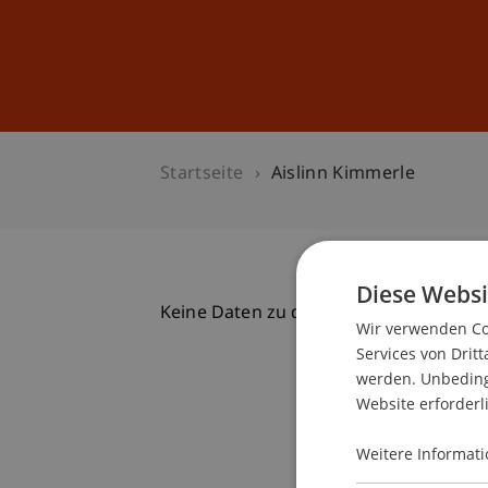
Studium
Weiterbildung
Startseite
Aislinn Kimmerle
Diese Websi
Keine Daten zu dieser Person gefunde
Wir verwenden Coo
Services von Dritt
werden. Unbedingt
Website erforderl
Weitere Informati