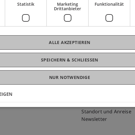
Statistik
Marketing
Funktionalität
Drittanbieter
ALLE AKZEPTIEREN
SPEICHERN & SCHLIESSEN
NUR NOTWENDIGE
Fußzeile Rechtliche Hinweise
Fußzeile Su
Rechtssammlung
my.uni.li
Datenschutzerklärung
Blog
EIGEN
Disclaimer
Personenverzeichnis
Impressum
Offene Stellen
Standort und Anreise
Newsletter