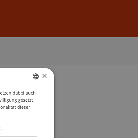
Anmelden
DE
EN
×
setzen dabei auch
GERMAN
willigung gesetzt
ENGLISH
onalität dieser
.