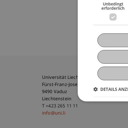
Unbedingt
erforderlich
Universität Liechtenstein
Fürst-Franz-Josef-Strasse
DETAILS ANZ
9490 Vaduz
Liechtenstein
T +423 265 11 11
info@uni.li