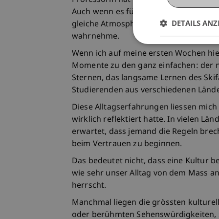
Professorin hat mir sogar eine Gitarre 
Auch wenn es für sie wahrscheinlich nur
DETAILS ANZ
gleiche Atmosphäre des Vertrauens und
wahrnehme.
Wenn ich auf meine ersten Wochen hier
Momente zu den ganz einfachen: der 
Sternen, das langsame Lernen des Skif
Studierenden aus verschiedenen Länder
Diese Alltagserfahrungen liessen mich
wirklich reflektiert hatte. In vielen L
erwartet, dass jemand die Regeln brec
beim Vertrauen zu beginnen.
Das bedeutet nicht, dass eine Kultur be
wie sehr unser Alltag von dem Mass an 
herrscht.
Manchmal liegen die grössten kulturel
oder berühmten Sehenswürdigkeiten, so