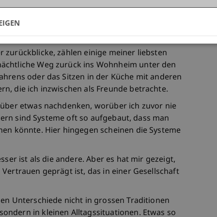
ausgeliehen, als sie erfuhr, dass ich gerne spiele.
 eine kleine Geste war, zeigt es für mich die
EIGEN
 der Freundlichkeit, die ich hier immer wieder
 zurückblicke, zählen einige meiner liebsten
nächtliche Weg zurück ins Wohnheim unter den
ahrens oder das Sitzen in der Küche mit anderen
n, die ich inzwischen als Freunde betrachte.
 über etwas nachdenken, worüber ich zuvor nie
ändern sind Systeme oft so aufgebaut, dass man
hen könnte. Hier hingegen scheinen die Systeme
sser ist als die andere. Aber es hat mir gezeigt,
Vertrauen geprägt ist, das in einer Gesellschaft
len Unterschiede nicht in grossen Traditionen
ndern in kleinen Alltagssituationen. Etwas so