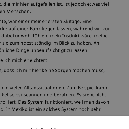
 die mir hier aufgefallen ist, ist jedoch etwas viel
den Menschen.
e, war einer meiner ersten Skitage. Eine
cke auf einer Bank liegen lassen, während wir zur
h dabei unwohl fühlen; mein Instinkt wäre, meine
 sie zumindest ständig im Blick zu haben. An
önliche Dinge unbeaufsichtigt zu lassen.
e ich mich erleichtert.
e, dass ich mir hier keine Sorgen machen muss,
h in vielen Alltagssituationen. Zum Beispiel kann
kel selbst scannen und bezahlen. Es steht nicht
olliert. Das System funktioniert, weil man davon
d. In Mexiko ist ein solches System noch sehr
s Interessantes bemerkt. Selbst wenn sich die