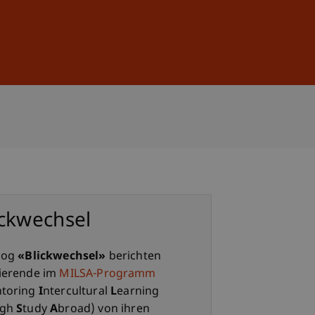
Anmelden
DE
EN
ickwechsel
log
«Blickwechsel»
berichten
ierende im
MILSA-Programm
ntoring
I
ntercultural
L
earning
ugh
S
tudy
A
broad) von ihren