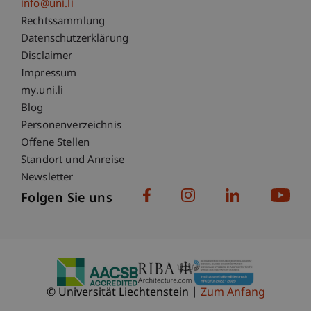
info@uni.li
Fußzeile Rechtliche Hinweise
Rechtssammlung
Datenschutzerklärung
Disclaimer
Impressum
Fußzeile Subdomain-Verzeichnis
my.uni.li
Blog
Personenverzeichnis
Offene Stellen
Standort und Anreise
Newsletter
Folgen Sie uns
© Universität Liechtenstein
Zum Anfang