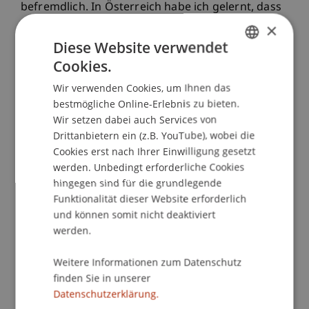
befremdlich. In Österreich habe ich gelernt, dass
Alkohol ein natürlicher Teil der Kultur ist. Erst
×
während meines Aufenthalts hier wurde mir
Diese Website verwendet
bewusst, wie sehr wir den Konsum in meinem
Cookies.
GERMAN
Heimatland normalisiert haben. Es fällt uns
Wir verwenden Cookies, um Ihnen das
ENGLISH
schwer, uns ein Volksfest ohne Bier oder ein
bestmögliche Online-Erlebnis zu bieten.
Abendessen ohne Wein vorzustellen. In Kanada
Wir setzen dabei auch Services von
hingegen habe ich erlebt, dass soziales
Drittanbietern ein (z.B. YouTube), wobei die
Miteinander auch ohne Alkohol gut funktioniert.
Cookies erst nach Ihrer Einwilligung gesetzt
Wenn ich mich mit kanadischen Studierenden
werden. Unbedingt erforderliche Cookies
treffe, essen wir oft gemeinsam, treiben Sport
hingegen sind für die grundlegende
oder unterhalten uns einfach. Alkohol ist
Funktionalität dieser Website erforderlich
höchstens eine Nebensache.
und können somit nicht deaktiviert
werden.
Weitere Informationen zum Datenschutz
Diese Unterschiede haben mich zum Nachdenken
finden Sie in unserer
gebracht. Sie zeigen, dass jede Kultur ihre
Datenschutzerklärung.
eigenen Werte hat. In Kanada stehen beim Thema