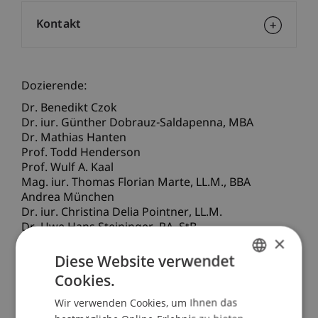
Kontakt
Dozierende:
Dr. Benedikt Czok
Dr. iur. Günther
Dobrauz-Saldapenna
MBA
Dr. Mathias Hanten
Prof. Todd Henderson
Prof. Wulf A. Kaal
Mag. iur. Thomas Florian
Marte
LL.M., BBA
Andrea München
Dr. iur. Christina Delia
Pointner
LL.M.
Dr. Uwe Hans
Steininger
RA, StB
×
Dr.iur. Kornelia
Vallaster
LL.M.
Prof. Dr. Erik Vermeulen
Diese Website verwendet
Mag. iur. Markus Wagner
Cookies.
GERMAN
Prof. Dr. Dirk
Zetzsche
LL.M. (Toronto)
Wir verwenden Cookies, um Ihnen das
ENGLISH
School/Professur: