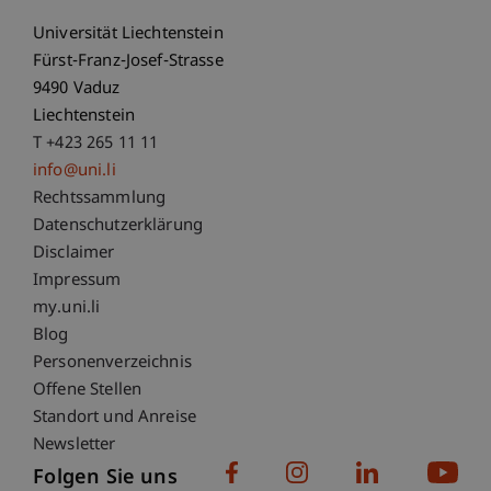
Universität Liechtenstein
Fürst-Franz-Josef-Strasse
9490 Vaduz
Liechtenstein
T +423 265 11 11
info@uni.li
Fußzeile Rechtliche Hinweise
Rechtssammlung
Datenschutzerklärung
Disclaimer
Impressum
Fußzeile Subdomain-Verzeichnis
my.uni.li
Blog
Personenverzeichnis
Offene Stellen
Standort und Anreise
Newsletter
Folgen Sie uns