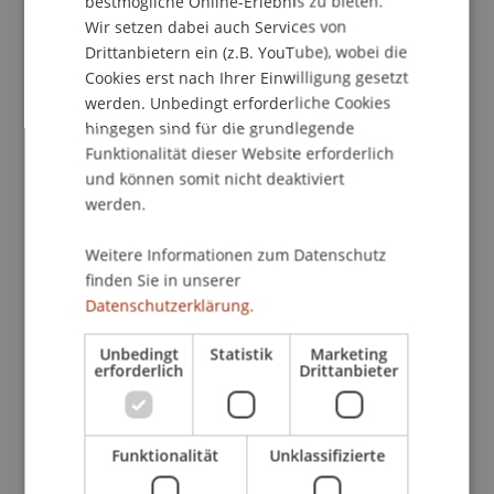
bestmögliche Online-Erlebnis zu bieten.
Wir setzen dabei auch Services von
Institut für Finanzdienstleistungen
Drittanbietern ein (z.B. YouTube), wobei die
Cookies erst nach Ihrer Einwilligung gesetzt
Nach der Verwalterregulierung durch die
werden. Unbedingt erforderliche Cookies
(reformierte) UCITS-RL und AIFM-RL ist als neuer
hingegen sind für die grundlegende
gesetzgeberischer Trend die Regulierung des
Funktionalität dieser Website erforderlich
Produkts durch Fondstypen auszumachen.
und können somit nicht deaktiviert
Differenziert wird nach den zulässigen
werden.
Anlagegegenständen, der Anlagestrategie oder
den Anlegern, an die die Fondsanteile vertrieben
Weitere Informationen zum Datenschutz
werden dürfen.
finden Sie in unserer
Datenschutzerklärung.
Ein Teil der Fondstypen wird europaweit durch
Unbedingt
Statistik
Marketing
unmittelbar geltende Verordnung oder
erforderlich
Drittanbieter
engmaschige Richtlinienbestimmungen mit
Ausführungserlassen geregelt. Ein anderer Teil
der Fondstypen ist das Produkt nationaler
Funktionalität
Unklassifizierte
Regulierung, welche zum Schutz der Anleger
zusätzlich zur Verwalterregulierung der AIFM-RL