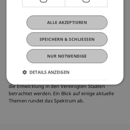
tritt. Ein dritter Teil der Fondstypen ist nicht
Gegenstand separater Regulierung, sondern das
Produkt eines Zusammenwirkens verschiedener
ALLE AKZEPTIEREN
Teile des Bank- und Finanzmarktrechts.
SPEICHERN & SCHLIESSEN
Der 6. Liechtensteinische Fondstag behandelt die
für das Fürstentum Liechtenstein bedeutsamen
NUR NOTWENDIGE
Produktgruppen.
DETAILS ANZEIGEN
Wie auch bei den vorherigen Veranstaltungen soll
zudem ein Blick über den Tellerrand gewagt und
die Entwicklung in den Vereinigten Staaten
betrachtet werden. Ein Blick auf einige aktuelle
Themen rundet das Spektrum ab.